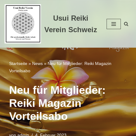
Zum
Usui Reiki
Inhalt
Verein Schweiz
springen
Startseite
»
News
»
Neu für Mitglieder: Reiki Magazin
Vorteilsabo
Neu für Mitglieder:
Reiki Magazin
Vorteilsabo
von
admin
4. Februar 2023