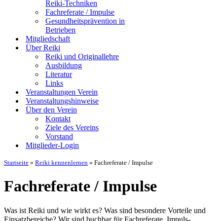
Reiki-Techniken
Fachreferate / Impulse
Gesundheitsprävention in
Betrieben
Mitgliedschaft
Über Reiki
Reiki und Originallehre
Ausbildung
Literatur
Links
Veranstaltungen Verein
Veranstaltungshinweise
Über den Verein
Kontakt
Ziele des Vereins
Vorstand
Mitglieder-Login
Startseite
»
Reiki kennenlernen
»
Fachreferate / Impulse
Fachreferate / Impulse
Was ist Reiki und wie wirkt es? Was sind besondere Vorteile und
Einsatzbereiche? Wir sind buchbar für Fachreferate, Impuls-