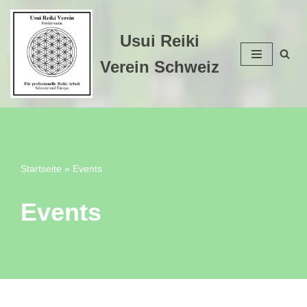
Zum
Usui Reiki
Inhalt
Verein Schweiz
springen
Startseite
»
Events
Events