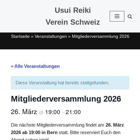
Usui Reiki
Zum
Verein Schweiz
Inhalt
springen
Startseite
»
Veranstaltungen
»
Mitgliederversammlung 2026
« Alle Veranstaltungen
Diese Veranstaltung hat bereits stattgefunden.
Mitgliederversammlung 2026
26. März
19:00
21:00
@
–
Die nächste Mitgliederversammlung findet am
26. März
2026 ab 19:00 in Bern
statt. Bitte reserviert Euch den
Abend schon jetzt!