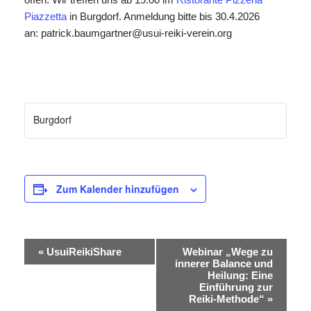
Piazzetta
in Burgdorf. Anmeldung bitte bis 30.4.2026
an: patrick.baumgartner@usui-reiki-verein.org
Burgdorf
Zum Kalender hinzufügen
Veranstaltung-
«
UsuiReikiShare
Webinar „Wege zu
innerer Balance und
Navigation
Heilung: Eine
Einführung zur
Reiki-Methode“
»