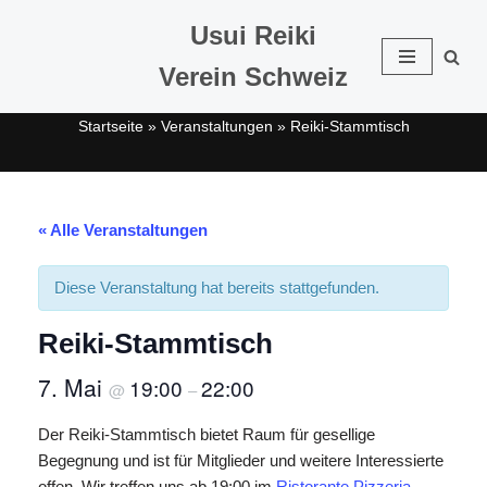
Usui Reiki
Zum
Verein Schweiz
Inhalt
springen
Startseite
»
Veranstaltungen
»
Reiki-Stammtisch
« Alle Veranstaltungen
Diese Veranstaltung hat bereits stattgefunden.
Reiki-Stammtisch
7. Mai
19:00
22:00
@
–
Der Reiki-Stammtisch bietet Raum für gesellige
Begegnung und ist für Mitglieder und weitere Interessierte
offen. Wir treffen uns ab 19:00 im
Ristorante Pizzeria