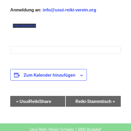
Anmeldung an:
info@usui-reiki-verein.org
Herunterladen
Zum Kalender hinzufügen
Veranstaltung-
«
UsuiReikiShare
Reiki-Stammtisch
»
Navigation
Usui Reiki Verein Schweiz | 3400 Burgdorf