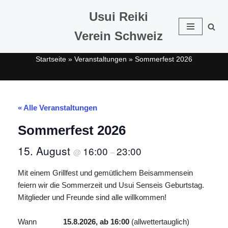
Usui Reiki
Zum
Verein Schweiz
Inhalt
springen
Startseite
»
Veranstaltungen
»
Sommerfest 2026
« Alle Veranstaltungen
Sommerfest 2026
15. August
16:00
23:00
@
–
Mit einem Grillfest und gemütlichem Beisammensein
feiern wir die Sommerzeit und Usui Senseis Geburtstag.
Mitglieder und Freunde sind alle willkommen!
Wann
15.8.2026, ab 16:00
(allwettertauglich)