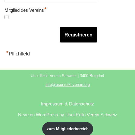
*
Mitglied des Vereins
*
Pflichtfeld
Usui Reiki Verein Schweiz | 3400 Burgdorf
info@usui-reiki-verein.org
Impressum & Datenschutz
Neve
on WordPress by Usui Reiki Verein Schweiz
zum Mitgliederbereich