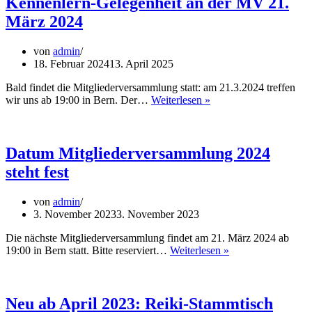
Kennenlern-Gelegenheit an der MV 21.
UsuiR
März 2024
von
admin
18. Februar 2024
13. April 2025
Bald findet die Mitgliederversammlung statt: am 21.3.2024 treffen
Kennenlern-
wir uns ab 19:00 in Bern. Der…
Weiterlesen »
Gelegenheit
an
der
MV
Datum Mitgliederversammlung 2024
21.
steht fest
März
2024
von
admin
3. November 2023
3. November 2023
Die nächste Mitgliederversammlung findet am 21. März 2024 ab
Datum
19:00 in Bern statt. Bitte reserviert…
Weiterlesen »
Mitgliederversam
2024
steht
fest
Neu ab April 2023: Reiki-Stammtisch