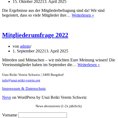
15. Oktober 2022
13. April 2025
Die Ergebnisse aus der Mitgliederbefragung sind da! Wir sind
Wir
begeistert, dass so viele Mitglieder ihre…
Weiterlesen »
sind
begeistert
–
Danke!
Mitgliederumfrage 2022
von
admin
1. September 2022
13. April 2025
Mitreden und Mitmachen – wir möchten Eure Meinung wissen! Die
Mitglieder
Vereinsmitglieder haben im September die…
Weiterlesen »
2022
Usui Reiki Verein Schweiz | 3400 Burgdorf
info@usui-reiki-verein.org
Impressum & Datenschutz
Neve
on WordPress by Usui Reiki Verein Schweiz
News abonnieren (1-2x jährlich):
Vorname