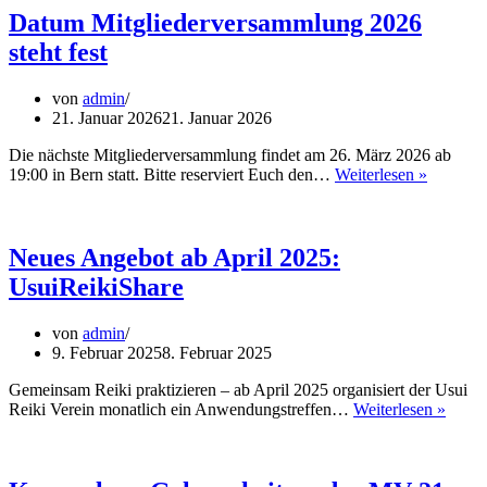
Datum Mitgliederversammlung 2026
steht fest
von
admin
21. Januar 2026
21. Januar 2026
Die nächste Mitgliederversammlung findet am 26. März 2026 ab
Datum
19:00 in Bern statt. Bitte reserviert Euch den…
Weiterlesen »
Mitglie
2026
steht
fest
Neues Angebot ab April 2025:
UsuiReikiShare
von
admin
9. Februar 2025
8. Februar 2025
Gemeinsam Reiki praktizieren – ab April 2025 organisiert der Usui
Neue
Reiki Verein monatlich ein Anwendungstreffen…
Weiterlesen »
Ange
ab
April
2025: