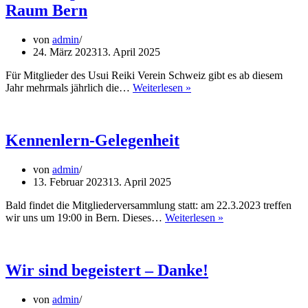
Raum Bern
von
admin
24. März 2023
13. April 2025
Für Mitglieder des Usui Reiki Verein Schweiz gibt es ab diesem
Neu
Jahr mehrmals jährlich die…
Weiterlesen »
ab
April
2023:
Reiki-
Kennenlern-Gelegenheit
Stammtisch
Raum
von
admin
Bern
13. Februar 2023
13. April 2025
Bald findet die Mitgliederversammlung statt: am 22.3.2023 treffen
Kennenlern-
wir uns um 19:00 in Bern. Dieses…
Weiterlesen »
Gelegenheit
Wir sind begeistert – Danke!
von
admin