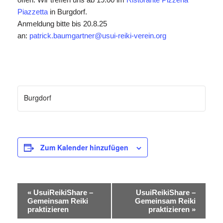
Piazzetta
in Burgdorf.
Anmeldung bitte bis 20.8.25
an:
patrick.baumgartner@usui-reiki-verein.org
Burgdorf
Zum Kalender hinzufügen
Veranstaltung-
«
UsuiReikiShare –
UsuiReikiShare –
Gemeinsam Reiki
Gemeinsam Reiki
Navigation
praktizieren
praktizieren
»