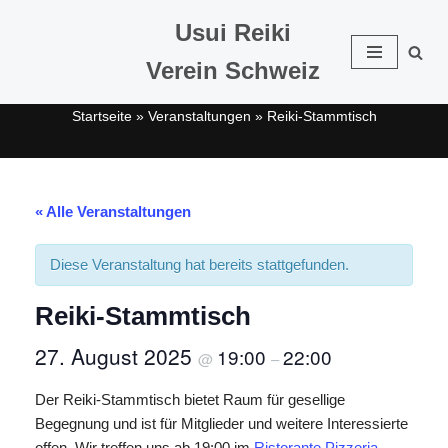
Usui Reiki
Zum
Verein Schweiz
Inhalt
springen
Startseite
»
Veranstaltungen
»
Reiki-Stammtisch
« Alle Veranstaltungen
Diese Veranstaltung hat bereits stattgefunden.
Reiki-Stammtisch
27. August 2025
19:00
22:00
@
–
Der Reiki-Stammtisch bietet Raum für gesellige
Begegnung und ist für Mitglieder und weitere Interessierte
offen. Wir treffen uns ab 19:00 im
Ristorante Pizzeria