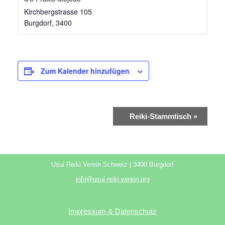
Kirchbergstrasse 105
Burgdorf
,
3400
Zum Kalender hinzufügen
Veranstaltung-
Reiki-Stammtisch
»
Navigation
Usui Reiki Verein Schweiz | 3400 Burgdorf
info@usui-reiki-verein.org
Impressum & Datenschutz