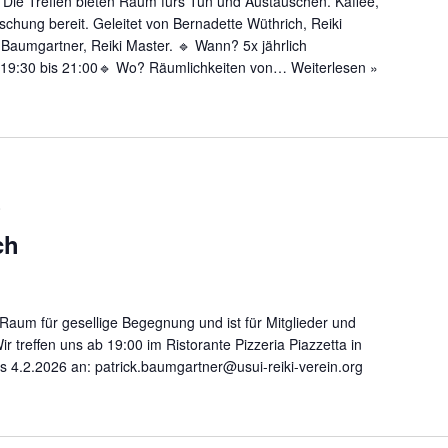
. Die Treffen bieten Raum fürs Tun und Austauschen. Kaffee,
schung bereit. Geleitet von Bernadette Wüthrich, Reiki
 Baumgartner, Reiki Master. 🔹 Wann? 5x jährlich
 19:30 bis 21:00🔹 Wo? Räumlichkeiten von…
Weiterlesen »
0
ch
Raum für gesellige Begegnung und ist für Mitglieder und
Wir treffen uns ab 19:00 im Ristorante Pizzeria Piazzetta in
is 4.2.2026 an: patrick.baumgartner@usui-reiki-verein.org