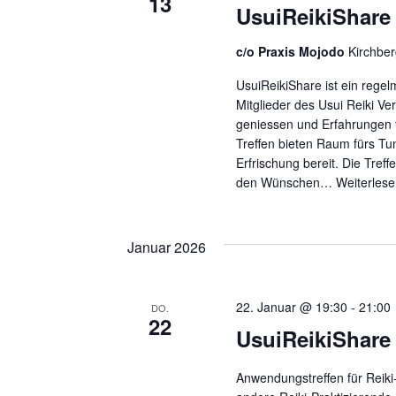
13
UsuiReikiShare 
c/o Praxis Mojodo
Kirchber
UsuiReikiShare ist ein regel
Mitglieder des Usui Reiki Ve
geniessen und Erfahrungen 
Treffen bieten Raum fürs Tu
Erfrischung bereit. Die Tref
den Wünschen…
Weiterlese
Januar 2026
22. Januar @ 19:30
-
21:00
DO.
22
UsuiReikiShare
Anwendungstreffen für Reiki-