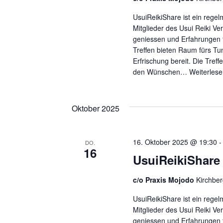
UsuiReikiShare ist ein regel
Mitglieder des Usui Reiki Ve
geniessen und Erfahrungen 
Treffen bieten Raum fürs Tu
Erfrischung bereit. Die Tref
den Wünschen…
Weiterlese
Oktober 2025
16. Oktober 2025 @ 19:30
DO.
16
UsuiReikiShare 
c/o Praxis Mojodo
Kirchber
UsuiReikiShare ist ein regel
Mitglieder des Usui Reiki Ve
geniessen und Erfahrungen 