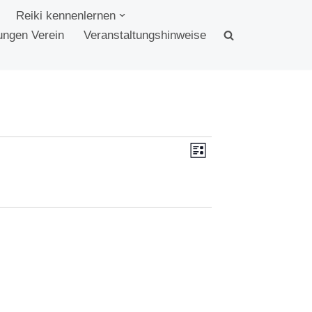
Reiki kennenlernen
ungen Verein
Veranstaltungshinweise
Ansichten-
Veranstaltun
Liste
Navigation
Ansichten-
Navigation