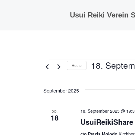
Usui Reiki Verein 
Zum
Inhalt
springen
18. Septem
Heute
Datum
wählen.
September 2025
18. September 2025 @ 19:3
DO.
18
UsuiReikiShare 
c/o Praxis Mojodo
Kirchber