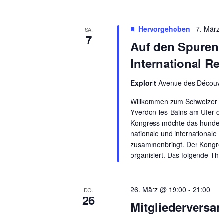
Hervorgehoben
7. Mär
SA.
7
Auf den Spuren
International R
Explorit
Avenue des Découve
Willkommen zum Schweizer In
Yverdon-les-Bains am Ufer 
Kongress möchte das hunder
nationale und internationa
zusammenbringt. Der Kongre
organisiert. Das folgende
26. März @ 19:00
-
21:00
DO.
26
Mitgliedervers