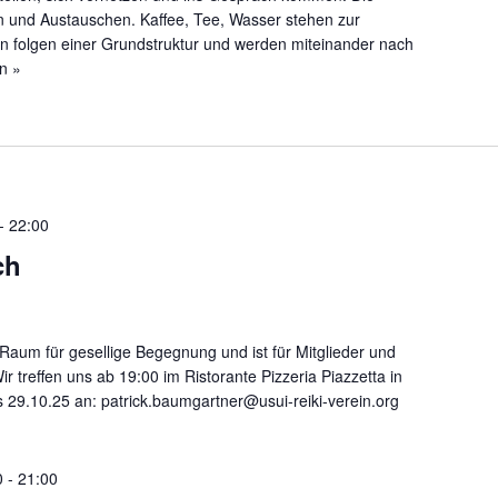
n und Austauschen. Kaffee, Tee, Wasser stehen zur
fen folgen einer Grundstruktur und werden miteinander nach
n »
-
22:00
ch
Raum für gesellige Begegnung und ist für Mitglieder und
Wir treffen uns ab 19:00 im Ristorante Pizzeria Piazzetta in
s 29.10.25 an: patrick.baumgartner@usui-reiki-verein.org
0
-
21:00